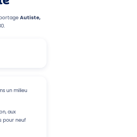
lé
reportage
Autiste,
0.
s un milieu
on, aux
rs pour neuf