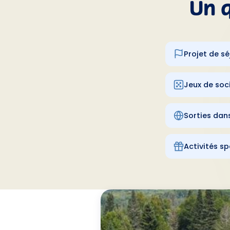
Un q
Projet de sé
Jeux de soc
Sorties da
Activités sp