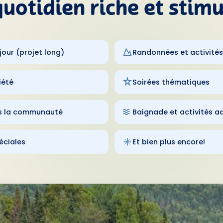
uotidien riche et stim
jour (projet long)
Randonnées et activités 
iété
Soirées thématiques
ns la communauté
Baignade et activités a
éciales
Et bien plus encore!