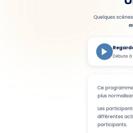
U
Quelques scène
a
Regarde
Débute à 
Ce programme p
plus normalisan
Les participant
différentes act
participants.